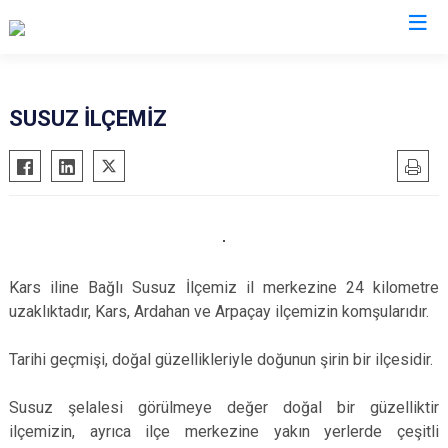
Kars
SUSUZ İLÇEMİZ
Akyaka
Arpaçay
Digor
Kağızman
Sarıkamış
Kars iline Bağlı Susuz İlçemiz il merkezine 24 kilometre
uzaklıktadır, Kars, Ardahan ve Arpaçay ilçemizin komşularıdır.
Selim
Susuz
Tarihi geçmişi, doğal güzellikleriyle doğunun şirin bir ilçesidir.
Susuz şelalesi görülmeye değer doğal bir güzelliktir
ilçemizin, ayrıca ilçe merkezine yakın yerlerde çeşitli