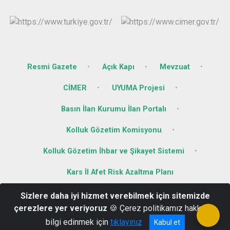
Resmi Gazete
Açık Kapı
Mevzuat
CİMER
UYUMA Projesi
Basın İlan Kurumu İlan Portalı
Kolluk Gözetim Komisyonu
Kolluk Gözetim İhbar ve Şikayet Sistemi
Kars İl Afet Risk Azaltma Planı
Sizlere daha iyi hizmet verebilmek için sitemizde
Hükümet Konağı Kat.3 Kaymakamlık
çerezlere yer veriyoruz
🍪 Çerez politikamız hakkında
Tel: 0474 511 55 55 Faks: 0474 511 51 18
bilgi edinmek için
tıklayınız
Kabul et