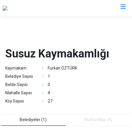
Kars
Akyaka
Susuz Kaymakamlığı
Arpaçay
Digor
Kaymakam
:
Furkan ÖZTÜRK
Kağızman
Belediye Sayısı
:
1
Sarıkamış
Belde Sayısı
:
0
Selim
Mahalle Sayısı
:
4
Susuz
Köy Sayısı
:
27
Belediyeler (1)
Muhtarliklar (4)